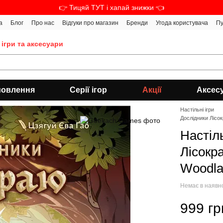
👉 Тицяй ТУТ і хапай знижки 👈
а
Блог
Про нас
Відгуки про магазин
Бренди
Угода користувача
Пу
 ігри та аксесуари
мовлення
Серії ігор
Акції
Аксес
Настільні ігри
Дослідники Лісок
Настіл
Лісокра
Woodla
Немає в наявн
999 гр