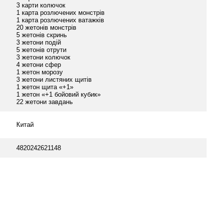
3 карти колючок
1 карта розлючених монстрів
1 карта розлючених ватажків
20 жетонів монстрів
5 жетонів скринь
3 жетони подій
5 жетонів отрути
3 жетони колючок
4 жетони сфер
1 жетон морозу
3 жетони листяних щитів
1 жетон щита «+1»
1 жетон «+1 бойовий кубик»
22 жетони завдань
Китай
4820242621148