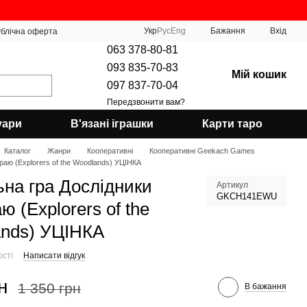
Укр
Рус
Eng
Бажання
Вхід
блічна оферта
063 378-80-81
093 835-70-83
Мій кошик
097 837-70-04
Передзвонити вам?
уари
В'язані іграшки
Карти таро
Каталог
Жанри
Кооперативні
Кооперативні Geekach Games
раю (Explorers of the Woodlands) УЦІНКА
ьна гра Дослідники
Артикул
GKCH141EWU
ю (Explorers of the
nds) УЦІНКА
ості
Написати відгук
н
1 350 грн
В бажання