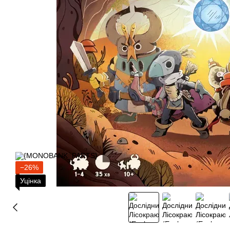
−26%
Уцінка