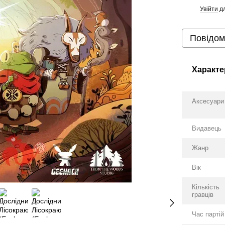
Увійти
дл
%
Повідом
Характе
Аксесуари
Видавець
Жанр
Вік
Кількість
гравців
Час партій