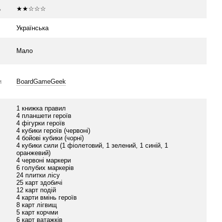
ь
★★☆☆☆
Українська
Мало
и
BoardGameGeek
1 книжка правил
4 планшети героїв
4 фігурки героїв
4 кубики героїв (червоні)
4 бойові кубики (чорні)
4 кубики сили (1 фіолетовий, 1 зелений, 1 синій, 1
оранжевий)
4 червоні маркери
6 голубих маркерів
24 плитки лісу
25 карт здобичі
12 карт подій
4 карти вмінь героїв
8 карт лігвищ
5 карт корчми
6 карт ватажків