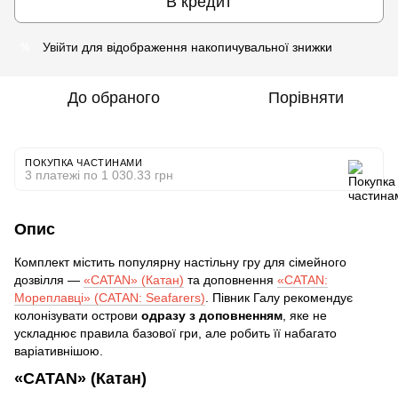
В кредит
Увійти
для відображення накопичувальної знижки
%
До обраного
Порівняти
ПОКУПКА ЧАСТИНАМИ
3 платежі по 1 030.33 грн
Опис
Комплект містить популярну настільну гру для сімейного
дозвілля —
«CATAN» (Катан)
та доповнення
«CATAN:
Мореплавці» (CATAN: Seafarers)
. Півник Галу рекомендує
колонізувати острови
одразу з доповненням
, яке не
ускладнює правила базової гри, але робить її набагато
варіативнішою.
«CATAN» (Катан)