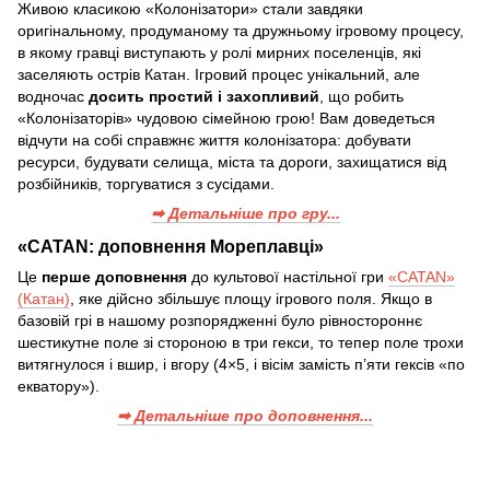
Живою класикою «Колонізатори» стали завдяки
оригінальному, продуманому та дружньому ігровому процесу,
в якому гравці виступають у ролі мирних поселенців, які
заселяють острів Катан. Ігровий процес унікальний, але
водночас
досить простий і захопливий
, що робить
«Колонізаторів» чудовою сімейною грою! Вам доведеться
відчути на собі справжнє життя колонізатора: добувати
ресурси, будувати селища, міста та дороги, захищатися від
розбійників, торгуватися з сусідами.
➡ Детальніше про гру...
«CATAN: доповнення Мореплавці»
Це
перше доповнення
до культової настільної гри
«CATAN»
(Катан)
, яке дійсно збільшує площу ігрового поля. Якщо в
базовій грі в нашому розпорядженні було рівностороннє
шестикутне поле зі стороною в три гекси, то тепер поле трохи
витягнулося і вшир, і вгору (4×5, і вісім замість п’яти гексів «по
екватору»).
➡ Детальніше про доповнення...