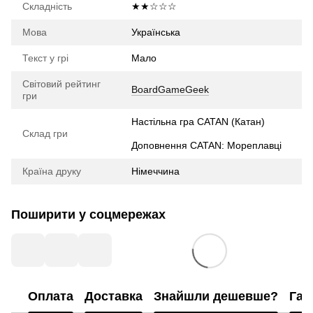
Складність
★★☆☆☆
Мова
Українська
Текст у грі
Мало
Світовий рейтинг
BoardGameGeek
гри
Настільна гра CATAN (Катан)
Склад гри
Доповнення CATAN: Мореплавці
Країна друку
Німеччина
Поширити у соцмережах
Оплата
Доставка
Знайшли дешевше?
Гар