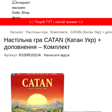
👉 Тицяй ТУТ і хапай знижки 👈
Каталог
Настільні ігри
Комплекти
CATAN (Катан Укр) + доп
Настільна гра CATAN (Катан Укр) +
доповнення – Комплект
Артикул:
R100R102UA
Написати відгук