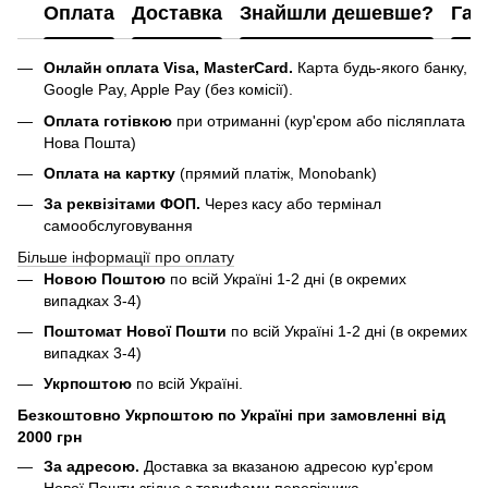
Оплата
Доставка
Знайшли дешевше?
Гар
Онлайн оплата Visa, MasterCard.
Карта будь-якого банку,
Google Pay, Apple Pay (без комісії).
Оплата готівкою
при отриманні (кур'єром або післяплата
Нова Пошта)
Оплата на картку
(прямий платіж, Monobank)
За реквізітами ФОП.
Через касу або термінал
самообслуговування
Більше інформації про оплату
Новою Поштою
по всій Україні 1-2 дні (в окремих
випадках 3-4)
Поштомат Нової Пошти
по всій Україні 1-2 дні (в окремих
випадках 3-4)
Укрпоштою
по всій Україні.
Безкоштовно Укрпоштою по Україні при замовленні від
2000 грн
За адресою.
Доставка за вказаною адресою кур'єром
Нової Пошти згідно з тарифами перевізника.