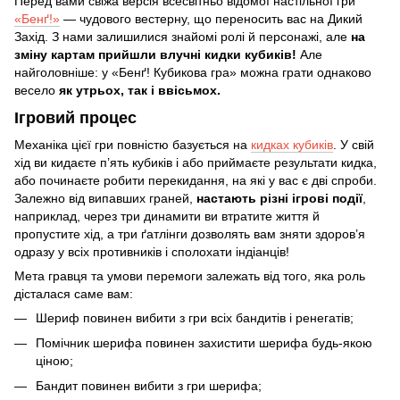
Перед вами свіжа версія всесвітньо відомої настільної гри
«Бенґ!»
— чудового вестерну, що переносить вас на Дикий
Захід. З нами залишилися знайомі ролі й персонажі, але
на
зміну картам прийшли влучні кидки кубиків!
Але
найголовніше: у «Бенґ! Кубикова гра» можна грати однаково
весело
як утрьох, так і ввісьмох.
Ігровий процес
Механіка цієї гри повністю базується на
кидках кубиків
. У свій
хід ви кидаєте п’ять кубиків і або приймаєте результати кидка,
або починаєте робити перекидання, на які у вас є дві спроби.
Залежно від випавших граней,
настають різні ігрові події
,
наприклад, через три динамити ви втратите життя й
пропустите хід, а три ґатлінги дозволять вам зняти здоров’я
одразу у всіх противників і сполохати індіанців!
Мета гравця та умови перемоги залежать від того, яка роль
дісталася саме вам:
Шериф повинен вибити з гри всіх бандитів і ренегатів;
Помічник шерифа повинен захистити шерифа будь-якою
ціною;
Бандит повинен вибити з гри шерифа;