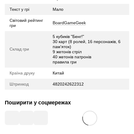
Текст у грі
Мало
Світовий рейтинг
BoardGameGeek
гри
5 кубиків "Бенг!"
30 карт (8 ролей, 16 персонажів, 6
пам'яток)
Склад гри
9 жетонів стріл
40 жетонів патронів
правила гри
Країна друку
Китай
Штрихкод
4820242622312
Поширити у соцмережах