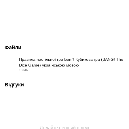
Файли
Правила настільної гри Бенґ! Кубикова гра (BANG! The
Dice Game) українською мовою
PDF
13 МБ
Відгуки
Додайте перший відгук