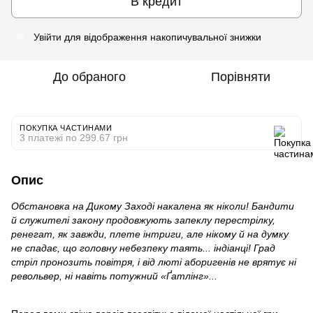
В кредит
Увійти
для відображення накопичувальної знижки
%
До обраного
Порівняти
ПОКУПКА ЧАСТИНАМИ
3 платежі по 299.67 грн
Опис
Обстановка на Дикому Заході накалена як ніколи! Бандити
й служителі закону продовжують запеклу перестрілку,
ренегат, як завжди, плете інтриги, але нікому й на думку
не спадає, що головну небезпеку таять... індіанці! Град
стріл пронозить повітря, і від люті аборигенів не врятує ні
револьвер, ні навіть потужний «Ґатлінг»...