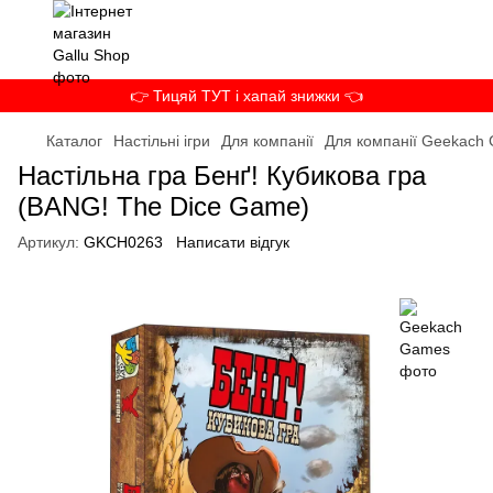
👉 Тицяй ТУТ і хапай знижки 👈
Каталог
Настільні ігри
Для компанії
Для компанії Geekach
Настільна гра Бенґ! Кубикова гра
(BANG! The Dice Game)
Артикул:
GKCH0263
Написати відгук