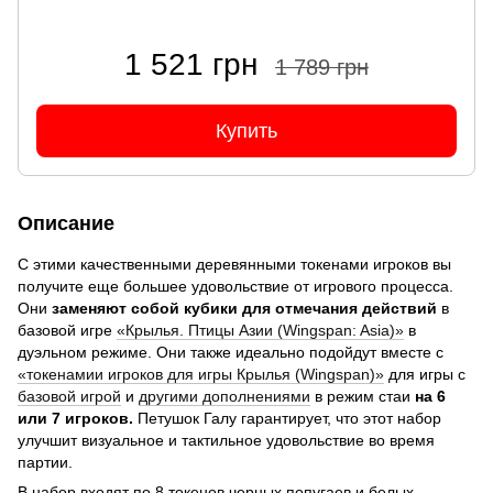
1 521 грн
1 789 грн
Купить
Описание
С этими качественными деревянными токенами игроков вы
получите еще большее удовольствие от игрового процесса.
Они
заменяют собой кубики для отмечания действий
в
базовой игре
«Крылья. Птицы Азии (Wingspan: Asia)»
в
дуэльном режиме. Они также идеально подойдут вместе с
«токенамии игроков для игры Крылья (Wingspan)»
для игры с
базовой игрой
и
другими дополнениями
в режим стаи
на 6
или 7 игроков.
Петушок Галу гарантирует, что этот набор
улучшит визуальное и тактильное удовольствие во время
партии.
В набор входят по 8 токенов черных попугаев и белых