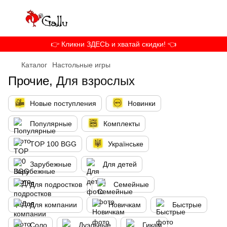
👉 Кликни ЗДЕСЬ и хватай скидки! 👈
Каталог
Настольные игры
Прочие,
Для взрослых
Новые поступления
Новинки
Популярные
Комплекты
TOP 100 BGG
Українське
Зарубежные
Для детей
Для подростков
Семейные
Для компании
Новичкам
Быстрые
Соло
Дуэльные
Гикам