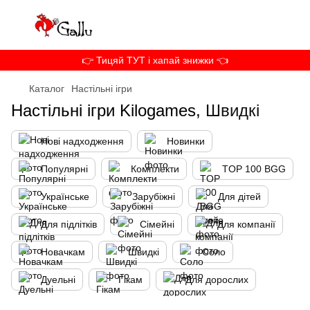
👉 Тицяй ТУТ і хапай знижки 👈
Каталог
Настільні ігри
Настільні ігри Kilogames,
Швидкі
Нові надходження
Новинки
Популярні
Комплекти
TOP 100 BGG
Українське
Зарубіжні
Для дітей
Для підлітків
Сімейні
Для компанії
Новачкам
Швидкі
Соло
Дуельні
Гікам
Для дорослих